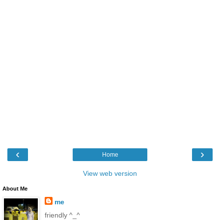
‹
›
Home
View web version
About Me
me
friendly ^_^