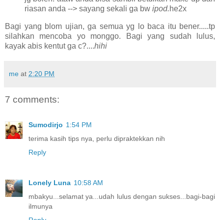
riasan anda --> sayang sekali ga bw
ipod.
he2x
Bagi yang blom ujian, ga semua yg lo baca itu bener.....tp
silahkan mencoba yo monggo. Bagi yang sudah lulus,
kayak abis kentut ga c?....
hihi
me
at
2:20 PM
7 comments:
Sumodirjo
1:54 PM
terima kasih tips nya, perlu dipraktekkan nih
Reply
Lonely Luna
10:58 AM
mbakyu...selamat ya...udah lulus dengan sukses...bagi-bagi
ilmunya