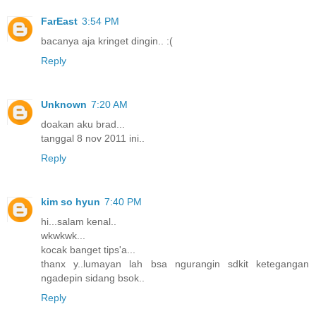
FarEast
3:54 PM
bacanya aja kringet dingin.. :(
Reply
Unknown
7:20 AM
doakan aku brad...
tanggal 8 nov 2011 ini..
Reply
kim so hyun
7:40 PM
hi...salam kenal..
wkwkwk...
kocak banget tips'a...
thanx y..lumayan lah bsa ngurangin sdkit ketegangan
ngadepin sidang bsok..
Reply