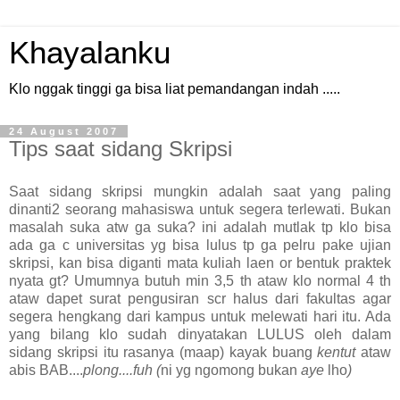
Khayalanku
Klo nggak tinggi ga bisa liat pemandangan indah .....
24 August 2007
Tips saat sidang Skripsi
Saat sidang skripsi mungkin adalah saat yang paling
dinanti2 seorang mahasiswa untuk segera terlewati. Bukan
masalah suka atw ga suka? ini adalah mutlak tp klo bisa
ada ga c universitas yg bisa lulus tp ga pelru pake ujian
skripsi,
kan
bisa diganti mata kuliah laen or bentuk praktek
nyata gt? Umumnya butuh min 3,5 th ataw klo normal 4 th
ataw dapet
surat
pengusiran scr halus dari fakultas agar
segera hengkang dari kampus untuk melewati hari itu.
Ada
yang bilang klo sudah dinyatakan LULUS oleh dalam
sidang skripsi itu rasanya (maap) kayak buang
kentut
ataw
abis BAB....
plong....fuh (
ni yg ngomong bukan
aye
lho
)