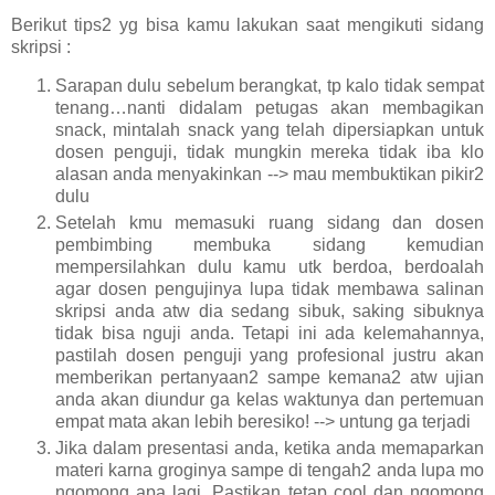
Berikut tips2 yg bisa kamu lakukan saat mengikuti sidang
skripsi :
Sarapan dulu sebelum berangkat, tp kalo tidak sempat
tenang…nanti didalam petugas akan membagikan
snack, mintalah snack yang telah dipersiapkan untuk
dosen penguji, tidak mungkin mereka tidak iba klo
alasan anda menyakinkan --> mau membuktikan pikir2
dulu
Setelah kmu memasuki ruang sidang dan dosen
pembimbing membuka sidang kemudian
mempersilahkan dulu kamu utk berdoa, berdoalah
agar dosen pengujinya lupa tidak membawa salinan
skripsi anda atw dia sedang sibuk, saking sibuknya
tidak bisa nguji anda. Tetapi ini ada kelemahannya,
pastilah dosen penguji yang profesional justru akan
memberikan pertanyaan2 sampe kemana2 atw ujian
anda akan diundur ga kelas waktunya dan pertemuan
empat mata akan lebih beresiko! --> untung ga terjadi
Jika dalam presentasi anda, ketika anda memaparkan
materi karna groginya
sampe di tengah2 anda lupa mo
ngomong apa lagi. Pastikan tetap cool dan ngomong