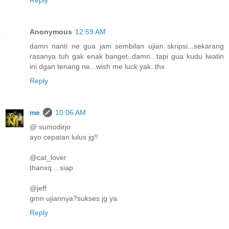
Reply
Anonymous
12:59 AM
damn nanti ne gua jam sembilan ujian skripsi...sekarang
rasanya tuh gak enak banget..damn...tapi gua kudu lwatin
ini dgan tenang ne...wish me luck yak..thx
Reply
me
10:06 AM
@ sumodirjo
ayo cepatan lulus jg!!
@cat_lover
thanxq....siap
@jeff
gmn ujiannya?sukses jg ya.
Reply