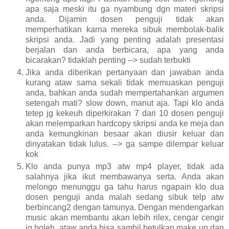
apa saja meski itu ga nyambung dgn materi skripsi
anda. Dijamin dosen penguji tidak akan
memperhatikan karna mereka sibuk membolak-balik
skripsi anda. Jadi yang penting adalah presentasi
berjalan dan anda berbicara, apa yang anda
bicarakan? tidaklah penting --> sudah terbukti
Jika anda diberikan pertanyaan dan jawaban anda
kurang ataw sama sekali tidak memuaskan penguji
anda, bahkan anda sudah mempertahankan argumen
setengah mati? slow down, manut aja. Tapi klo anda
tetep jg kekeuh diperkirakan 7 dari 10 dosen penguji
akan melemparkan hardcopy skripsi anda ke meja dan
anda kemungkinan besaar
akan diusir keluar dan
dinyatakan tidak lulus. --> ga sampe dilempar keluar
kok
Klo anda punya mp3 atw mp4 player, tidak ada
salahnya jika ikut membawanya serta. Anda akan
melongo menunggu ga tahu harus ngapain klo dua
dosen penguji anda malah sedang sibuk telp atw
berbincang2 dengan tamunya. Dengan mendengarkan
music akan membantu akan lebih rilex, cengar cengir
jg boleh. ataw anda bisa sambil betulkan make up dan