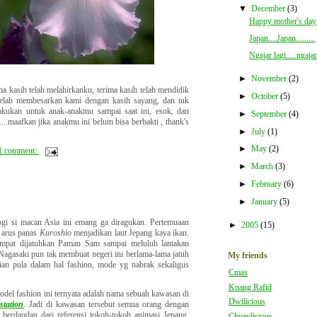
▼
December
(3)
Happy mother's day
Japan....Japan.........
Ngajar lagi.....ngajar
►
November
(2)
ima kasih telah melahirkanku, terima kasih telah mendidik
►
October
(5)
 telah membesarkan kami dengan kasih sayang, dan tuk
akukan untuk anak-anakmu sampai saat ini, esok, dan
►
September
(4)
....maafkan jika anakmu ini belum bisa berbakti , thank's
►
July
(1)
►
May
(2)
1 comment:
►
March
(3)
►
February
(6)
►
January
(5)
ogi si macan
Asia
ini emang ga diragukan.
Pertemuaan
►
2005
(15)
n
arus panas
Kuroshio
menjadikan laut Jepang kaya ikan.
pat dijatuhkan Paman Sam sampai meluluh lantakan
Nagasaki
pun tak membuat negeri ini berlama-lama jatuh
My friends
ian pula dalam hal fashion, mode yg nabrak sekaligus
Cmas
Knang Rafid
odel fashion ini ternyata adalah nama sebuah kawasan di
Dwilicious
station
. Jadi di kawasan tersebut semua orang dengan
 berdandan dari referensi tokoh-tokoh animasi Jepang.
Chueylicious