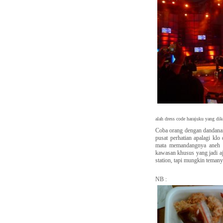
alah dress code harajuku yang di
Coba orang dengan dandanan se
pusat perhatian apalagi klo 
mata memandangnya aneh a
kawasan khusus yang jadi aja
station, tapi mungkin temanya 
NB :