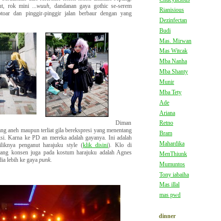
t, rok mini ...
wuuh
, dandanan gaya gothic se-serem
Rianisious
toar dan pinggir-pinggir jalan berbaur dengan yang
Dezinfectan
Budi
Mas. Mirwan
Mas Witcak
Mba Nanha
Mba Shanty
Munir
Mba Tety
Ade
Ariana
Diman
Retno
ng aneh maupun terliat gila berekspresi yang menentang
Bram
si. Karna ke PD an mereka adalah gayanya. Ini adalah
Mahardika
liknya penganut harajuku style (
klik disini
). Klo di
s yang konsen juga pada kostum harajuku adalah Agnes
MenThiunk
ia lebih ke gaya
punk
.
Mumuntos
Tony iabaiha
Mas illal
mas pwd
dinner