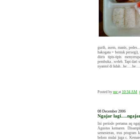
gurih, asem, manis, pedes...
hakogata = bentuk persegi),
diiris tipis-tipis menye
pembuka...weleh. Tapi dari
nyantol di lidah...he......he...
Posted by
me
at
10:34 AM
08 December 2006
Ngajar lagi.....ngaja
Ini periode pertama aq ngaj
Agustus kemaren. Disamp
semesteran, trus program 
belom mulai juga c. Kemare