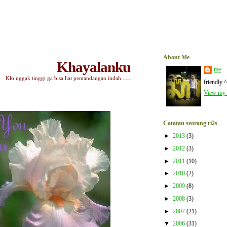
About Me
Khayalanku
me
Klo nggak tinggi ga bisa liat pemandangan indah .....
friendly 
View my c
Catatan seorang ri2s
►
2013
(3)
►
2012
(3)
►
2011
(10)
►
2010
(2)
►
2009
(8)
►
2008
(3)
►
2007
(21)
▼
2006
(31)