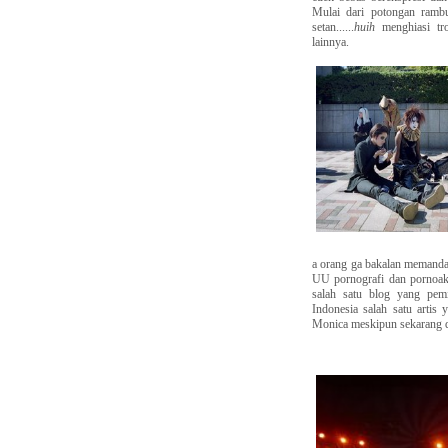
Mulai dari potongan rambu
setan......
huih
menghiasi tro
lainnya.
a orang ga bakalan memanda
UU pornografi dan pornoak
salah satu blog yang pemi
Indonesia salah satu arti
Monica meskipun sekarang d