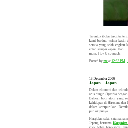
Teruntuk ibuku tercinta, ter
kami berdua, terima kasih
semua yang telah engkau l
entah sampai kapan. Dan.....
mom. I luv U so much.
Posted by
me
at
12:32 PM
13 December 2006
Japan....Japan.........
Dalam ekonomi dan teknol
arus dingin
Oyashio
denga
Bahkan bom atom yang sem
kehidupan di Hirosima dan
dalam keterpurukan. Demik
pun ok punya.
Harajuku, salah satu nama m
Jepang bernama
Harajuku 
cuek bebas berekspresi dan