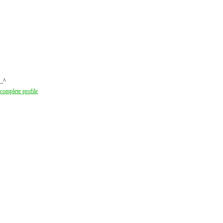
^_^
omplete profile