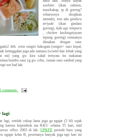
hasil laut. Isinya kayak
sushimi
(ikan salmon,
tuna/kakap, tp di goreng?
seharusnya disajikan
mentah), trus ada
gindara
teriyaki
(ikan gindara
goreng),
kaki age tempura
,
chicken kashiage
(ayam
tepung goreng) semuanya
dimakan dengan saus
gado2 deh. serta onigiri hakogata (onigiri= nasi kepal,
 tak ketinggalan juga ada namasu (woetel dan lobak yang
rupai mi) yang gw kira salad ternyata itu makanan
 semua bumbu saus yg gw coba, cuman saus sambal yang
..tapi not bad lah.
6 comments:
r lagi
ar lagi, setelah cukup lama juga ga ngajar (5 bl) sejak
ing karena kepenthok ma KKU selama 35 hari, mid
kursus office 2003 di lab.
UPKFE
periode baru yang
n ngajar kelas B, pesertanya banyak juga tapi hari ini