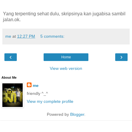
Yang terpenting sehat dulu, skripsinya kan jugabisa sambil
jalan.ok.
me
at
12:27 PM
5 comments:
‹
›
Home
View web version
About Me
me
friendly ^_^
View my complete profile
Powered by
Blogger
.