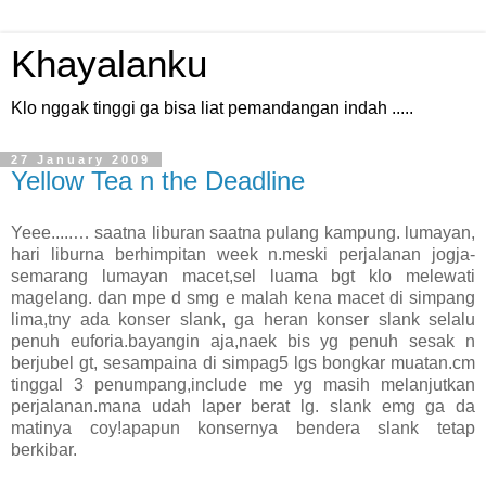
Khayalanku
Klo nggak tinggi ga bisa liat pemandangan indah .....
27 January 2009
Yellow Tea n the Deadline
Yeee.....… saatna liburan saatna pulang kampung. lumayan,
hari liburna berhimpitan week n.meski perjalanan jogja-
semarang lumayan macet,sel luama bgt klo melewati
magelang. dan mpe d smg e malah kena macet di simpang
lima,tny ada konser slank, ga heran konser slank selalu
penuh euforia.bayangin aja,naek bis yg penuh sesak n
berjubel gt, sesampaina di simpag5 lgs bongkar muatan.cm
tinggal 3 penumpang,include me yg masih melanjutkan
perjalanan.mana udah laper berat lg. slank emg ga da
matinya coy!apapun konsernya bendera slank tetap
berkibar.