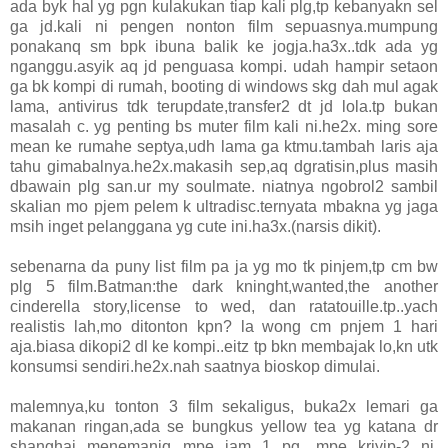
ada byk hal yg pgn kulakukan tiap kali plg,tp kebanyakn sel
ga jd.kali ni pengen nonton film sepuasnya.mumpung
ponakanq sm bpk ibuna balik ke jogja.ha3x..tdk ada yg
nganggu.asyik aq jd penguasa kompi. udah hampir setaon
ga bk kompi di rumah, booting di windows skg dah mul agak
lama, antivirus tdk terupdate,transfer2 dt jd lola.tp bukan
masalah c. yg penting bs muter film kali ni.he2x. ming sore
mean ke rumahe septya,udh lama ga ktmu.tambah laris aja
tahu gimabalnya.he2x.makasih sep,aq dgratisin,plus masih
dbawain plg san.ur my soulmate. niatnya ngobrol2 sambil
skalian mo pjem pelem k ultradisc.ternyata mbakna yg jaga
msih inget pelanggana yg cute ini.ha3x.(narsis dikit).
sebenarna da puny list film pa ja yg mo tk pinjem,tp cm bw
plg 5 film.Batman:the dark kninght,wanted,the another
cinderella story,license to wed, dan ratatouille.tp..yach
realistis lah,mo ditonton kpn? la wong cm pnjem 1 hari
aja.biasa dikopi2 dl ke kompi..eitz tp bkn membajak lo,kn utk
konsumsi sendiri.he2x.nah saatnya bioskop dimulai.
malemnya,ku tonton 3 film sekaligus, buka2x lemari ga
makanan ringan,ada se bungkus yellow tea yg katana dr
shanghai menemaniq mpe jam 1 pg. mpe kriyip-2 ni,