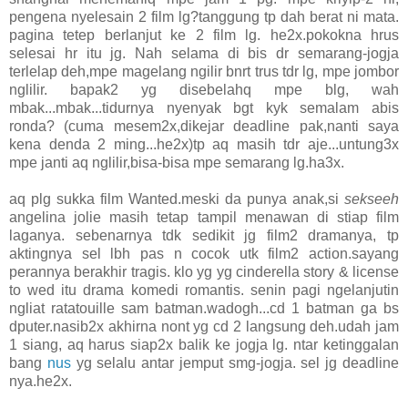
pengena nyelesain 2 film lg?tanggung tp dah berat ni mata.
pagina tetep berlanjut ke 2 film lg. he2x.pokokna hrus
selesai hr itu jg. Nah selama di bis dr semarang-jogja
terlelap deh,mpe magelang ngilir bnrt trus tdr lg, mpe jombor
nglilir. bapak2 yg disebelahq mpe blg, wah
mbak...mbak...tidurnya nyenyak bgt kyk semalam abis
ronda? (cuma mesem2x,dikejar deadline pak,nanti saya
kena denda 2 ming...he2x)tp aq masih tdr aje...untung3x
mpe janti aq nglilir,bisa-bisa mpe semarang lg.ha3x.
aq plg sukka film Wanted.meski da punya anak,si
sekseeh
angelina jolie masih tetap tampil menawan di stiap film
laganya. sebenarnya tdk sedikit jg film2 dramanya, tp
aktingnya sel lbh pas n cocok utk film2 action.sayang
perannya berakhir tragis. klo yg yg cinderella story & license
to wed itu drama komedi romantis. senin pagi ngelanjutin
ngliat ratatouille sam batman.wadogh...cd 1 batman ga bs
dputer.nasib2x akhirna nont yg cd 2 langsung deh.udah jam
1 siang, aq harus siap2x balik ke jogja lg. ntar ketinggalan
bang
nus
yg selalu antar jemput smg-jogja. sel jg deadline
nya.he2x.