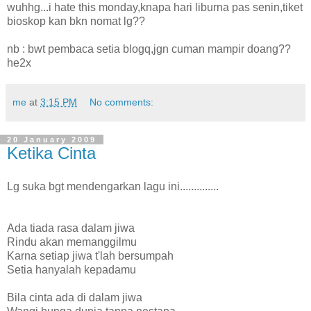
wuhhg...i hate this monday,knapa hari liburna pas senin,tiket
bioskop kan bkn nomat lg??
nb : bwt pembaca setia blogq,jgn cuman mampir doang??
he2x
me
at
3:15 PM
No comments:
20 January 2009
Ketika Cinta
Lg suka bgt mendengarkan lagu ini..............
Ada tiada rasa dalam jiwa
Rindu akan memanggilmu
Karna setiap jiwa t'lah bersumpah
Setia hanyalah kepadamu
Bila cinta ada di dalam jiwa