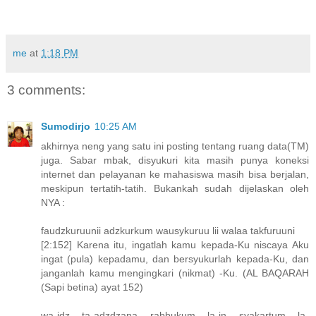
me
at
1:18 PM
3 comments:
Sumodirjo
10:25 AM
akhirnya neng yang satu ini posting tentang ruang data(TM)
juga. Sabar mbak, disyukuri kita masih punya koneksi
internet dan pelayanan ke mahasiswa masih bisa berjalan,
meskipun tertatih-tatih. Bukankah sudah dijelaskan oleh
NYA :
faudzkuruunii adzkurkum wausykuruu lii walaa takfuruuni
[2:152] Karena itu, ingatlah kamu kepada-Ku niscaya Aku
ingat (pula) kepadamu, dan bersyukurlah kepada-Ku, dan
janganlah kamu mengingkari (nikmat) -Ku. (AL BAQARAH
(Sapi betina) ayat 152)
wa-idz ta-adzdzana rabbukum la-in syakartum la-