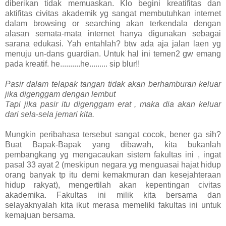
diberikan tidak memuaskan. Klo begini kreatifitas dan
aktifitas civitas akademik yg sangat membutuhkan internet
dalam browsing or searching akan terkendala dengan
alasan semata-mata internet hanya digunakan sebagai
sarana edukasi. Yah entahlah? btw ada aja jalan laen yg
menuju un-dans guardian. Untuk hal ini temen2 gw emang
pada kreatif. he..........he......... sip blur!!
Pasir dalam telapak tangan tidak akan berhamburan keluar
jika digenggam dengan lembut
Tapi jika pasir itu digenggam erat , maka dia akan keluar
dari sela-sela jemari kita.
Mungkin peribahasa tersebut sangat cocok, bener ga sih?
Buat Bapak-Bapak yang dibawah, kita bukanlah
pembangkang yg mengacaukan sistem fakultas ini , ingat
pasal 33 ayat 2 (meskipun negara yg menguasai hajat hidup
orang banyak tp itu demi kemakmuran dan kesejahteraan
hidup rakyat), mengertilah akan kepentingan civitas
akademika. Fakultas ini milik kita bersama dan
selayaknyalah kita ikut merasa memeliki fakultas ini untuk
kemajuan bersama.