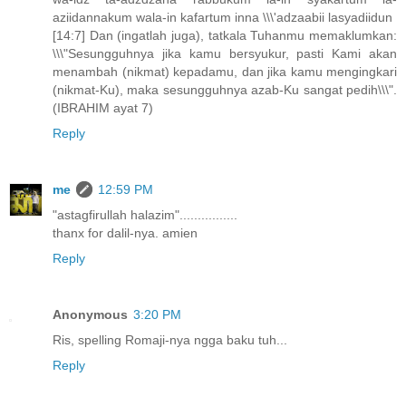
aziidannakum wala-in kafartum inna \\\'adzaabii lasyadiidun
[14:7] Dan (ingatlah juga), tatkala Tuhanmu memaklumkan:
\\\"Sesungguhnya jika kamu bersyukur, pasti Kami akan
menambah (nikmat) kepadamu, dan jika kamu mengingkari
(nikmat-Ku), maka sesungguhnya azab-Ku sangat pedih\\\".
(IBRAHIM ayat 7)
Reply
me
12:59 PM
"astagfirullah halazim"................
thanx for dalil-nya. amien
Reply
Anonymous
3:20 PM
Ris, spelling Romaji-nya ngga baku tuh...
Reply