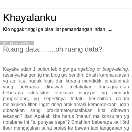
Khayalanku
Klo nggak tinggi ga bisa liat pemandangan indah .....
04 May 2006
Ruang data........oh ruang data?
Kayake udah 1 bulan lebih gw ga
ngeblog
or
blogwalking,
rasanya kangen jg ma blog gw sendiri. Entah karena alasan
yg aq rasa nggak logis dan kurang mendidik, pihak-pihak
yang berkuasa dibawah melakukan dans-guardian
beberapa situs-situs termasuk blogspot yg menjadi
pangkalanq, yg sepertinya terlalu berlebihan dalam
melakukan filter. Inget dong proklamasi kemerdekaan udah
dibacakan sang proklamator,masihkan kita dibawah
tekanan? dan Apakah kita harus 'manut' ma konsultan yg
notabene ini "tu punyae sapa"? Entahlah beberapa kali 3rd
floor mengajukan surat protes ke bawah tapi tanggapan yg