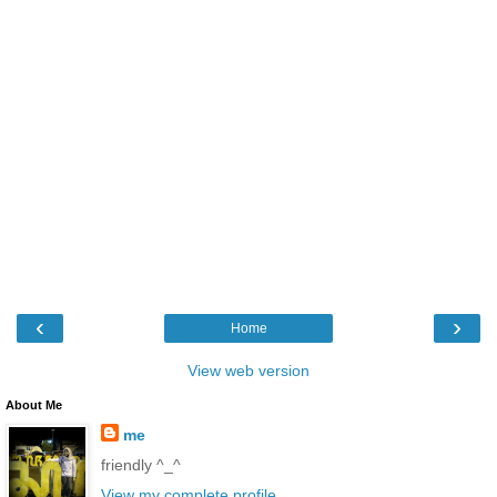
‹
›
Home
View web version
About Me
me
friendly ^_^
View my complete profile