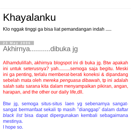
Khayalanku
Klo nggak tinggi ga bisa liat pemandangan indah .....
23 May 2006
Akhirnya..........dibuka jg
Alhamdulillah, akhirnya blogspot ini di buka jg. Btw apakah
ini untuk seterusnya? yah..........semoga saja begitu. Meski
ini ga penting, terlalu memberat-berati koneksi & dipandang
sebelah mata oleh
mereka penguasa dibawah
, tp ini adalah
salah satu sarana kita dalam menyampaikan pikiran, angan,
harapan, and the other our daily life,dll.
Btw jg, semoga situs-situs laen yg sebenarnya sangat-
sangat bermanfaat sekali tp masih "dianggap" dalam daftar
black list
bisa dapat dipergunakan kembali sebagaimana
mestinya.
I hope so.