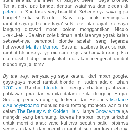
suka selama dia maen di banyak pelem. Gaya Blonde.
Terliat apik, pas banget dengan wajahnya dan elegan di
pelem
itu. She looks very beautiful. Sebenernya saya jg ga
banget2 suka si Nicole . Saya juga tidak memimpikan
rambut saya jd blonde kaya' si Nicole, ntar payah klo saya
langung ditawari maen pelem menggantikan Nicole
..kek...kek... Selain nicole kidman, artis laennya yg tak kalah
sekseeh
-nya berambut blonde adalah sang legenda
hollywood
Marilyn Monroe
. Sayang nasibnya tidak semujur
rambut blonde-nya yg menjadi inspirasi banyak orang. Klo
dia masih hidup mungkinkah dia akan mengecat rambut
blonde-nya jd item?
By the way
, ternyata yg saya ketahui dari mbah google,
gaya-gaya model rambut blonde ini sudah ada di tahun
1700 an
. Rambut
blonde
ini menggambarkan pahlawan-
pahlawan pria dan wanita dalam cerita dongeng Eropa.
Seorang penulis dongeng terkenal dari Perancis
Madame
d'AulnoyMadame
menulis buku tentang mahkota wanita ini
dalam
The Beauty with Golden Hair
.
Hanya
Snow white
aja
mungkin yang beruntung, karena harapan ibunya terkabul
untuk memilki anak yang kulitnya seputih salju, bibirnya
semerah darah dan memiliki rambut sehitam kayu ebony.